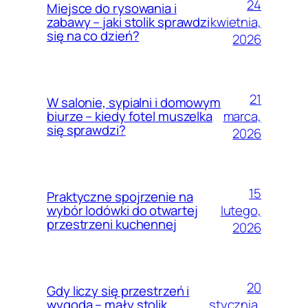
24
Miejsce do rysowania i
kwietnia,
zabawy – jaki stolik sprawdzi
się na co dzień?
2026
21
W salonie, sypialni i domowym
marca,
biurze – kiedy fotel muszelka
się sprawdzi?
2026
15
Praktyczne spojrzenie na
lutego,
wybór lodówki do otwartej
przestrzeni kuchennej
2026
20
Gdy liczy się przestrzeń i
stycznia,
wygoda – mały stolik