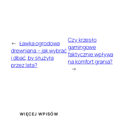
Czy krzesło
←
Ławka ogrodowa
gamingowe
drewniana – jak wybrać
faktycznie wpływa
i dbać, by służyła
na komfort grania?
przez lata?
→
WIĘCEJ WPISÓW