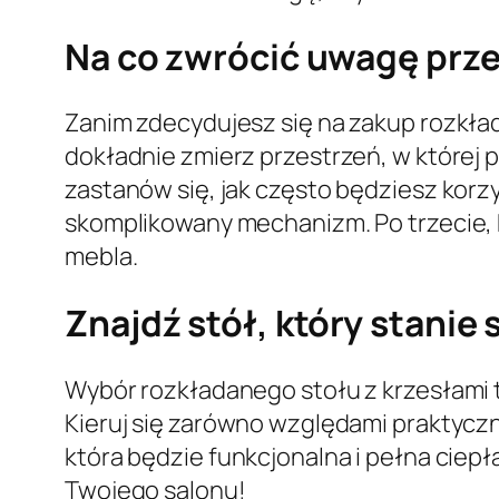
Na co zwrócić uwagę prz
Zanim zdecydujesz się na zakup rozkład
dokładnie zmierz przestrzeń, w której p
zastanów się, jak często będziesz korzy
skomplikowany mechanizm. Po trzecie, k
mebla.
Znajdź stół, który stanie
Wybór rozkładanego stołu z krzesłami to
Kieruj się zarówno względami praktycz
która będzie funkcjonalna i pełna ciepła
Twojego salonu!