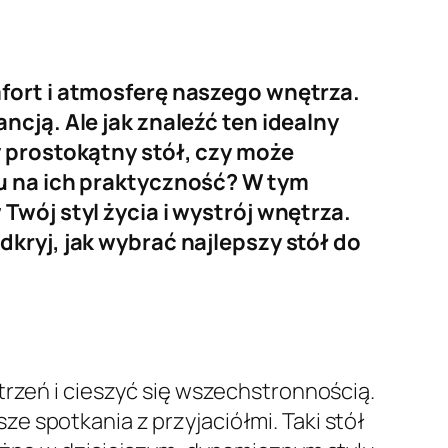
mfort i atmosferę naszego wnętrza.
cją. Ale jak znaleźć ten idealny
y prostokątny stół, czy może
du na ich praktyczność? W tym
Twój styl życia i wystrój wnętrza.
kryj, jak wybrać najlepszy stół do
trzeń i cieszyć się wszechstronnością.
e spotkania z przyjaciółmi. Taki stół