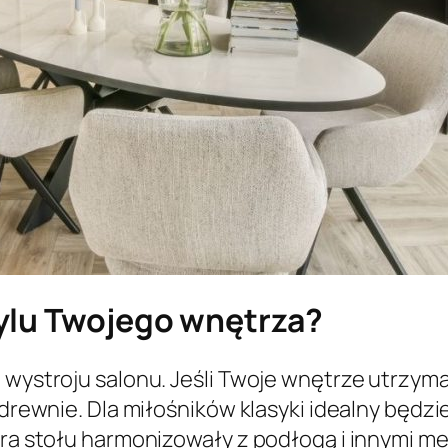
ylu Twojego wnętrza?
ą wystroju salonu. Jeśli Twoje wnętrze utrzym
m drewnie. Dla miłośników klasyki idealny będ
ura stołu harmonizowały z podłogą i innymi m