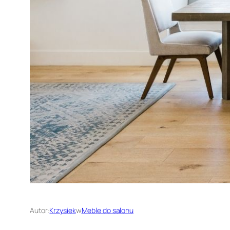
Autor:
Krzysiek
w
Meble do salonu