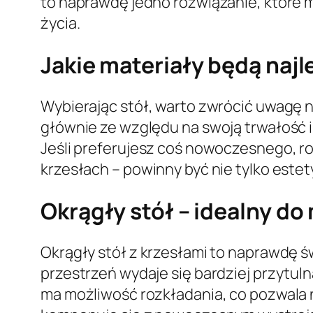
to naprawdę jedno rozwiązanie, które m
życia.
Jakie materiały będą naj
Wybierając stół, warto zwrócić uwagę n
głównie ze względu na swoją trwałość i
Jeśli preferujesz coś nowoczesnego, ro
krzesłach – powinny być nie tylko estet
Okrągły stół – idealny d
Okrągły stół z krzesłami to naprawdę św
przestrzeń wydaje się bardziej przytul
ma możliwość rozkładania, co pozwala n