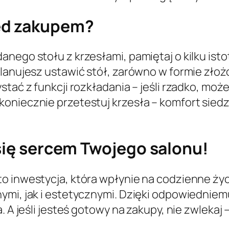
ed zakupem?
anego stołu z krzesłami, pamiętaj o kilku ist
lanujesz ustawić stół, zarówno w formie złożon
stać z funkcji rozkładania – jeśli rzadko, moż
oniecznie przetestuj krzesła – komfort siedz
 się sercem Twojego salonu!
 inwestycja, która wpłynie na codzienne życi
nymi, jak i estetycznymi. Dzięki odpowiednie
. A jeśli jesteś gotowy na zakupy, nie zwlekaj 