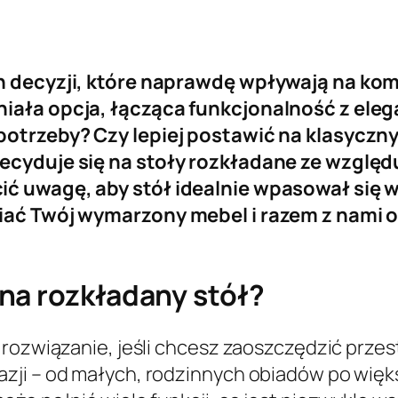
ch decyzji, które naprawdę wpływają na ko
iała opcja, łącząca funkcjonalność z elegan
potrzeby? Czy lepiej postawić na klasyczn
decyduje się na stoły rozkładane ze wzglę
ć uwagę, aby stół idealnie wpasował się w 
iać Twój wymarzony mebel i razem z nami od
na rozkładany stół?
 rozwiązanie, jeśli chcesz zaoszczędzić przes
ji – od małych, rodzinnych obiadów po większ