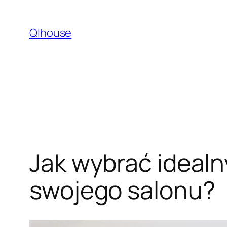
Przejdź
do
Qlhouse
treści
Jak wybrać idealn
swojego salonu?