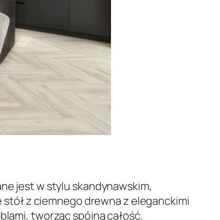
ane jest w stylu skandynawskim,
zie stół z ciemnego drewna z eleganckimi
eblami, tworząc spójną całość.