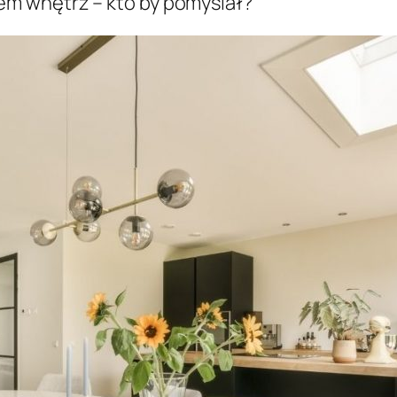
m wnętrz – kto by pomyślał?