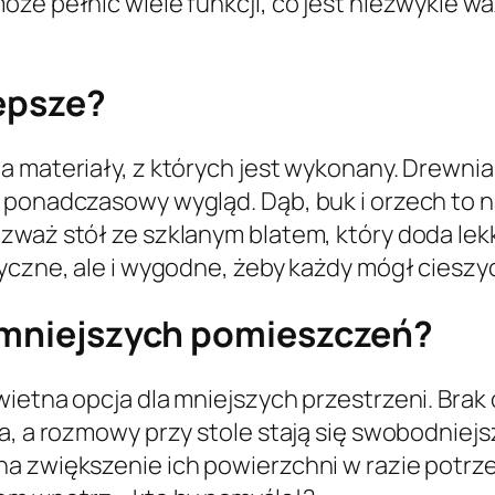
oże pełnić wiele funkcji, co jest niezwykle 
lepsze?
a materiały, z których jest wykonany. Drewnia
 ponadczasowy wygląd. Dąb, buk i orzech to 
zważ stół ze szklanym blatem, który doda lek
yczne, ale i wygodne, żeby każdy mógł cieszyć
o mniejszych pomieszczeń?
ietna opcja dla mniejszych przestrzeni. Brak
na, a rozmowy przy stole stają się swobodnie
a zwiększenie ich powierzchni w razie potrze